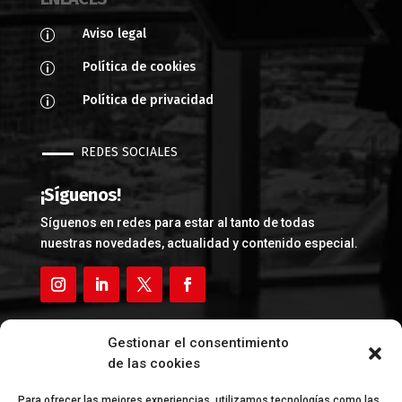
Aviso legal
p
Política de cookies
p
Política de privacidad
p
REDES SOCIALES
¡Síguenos!
Síguenos en redes para estar al tanto de todas
nuestras novedades, actualidad y contenido especial.
Gestionar el consentimiento
FINANCIADA POR LA UNIÓN EUROPEA –
de las cookies
NEXTGENERATIONEU
Para ofrecer las mejores experiencias, utilizamos tecnologías como las