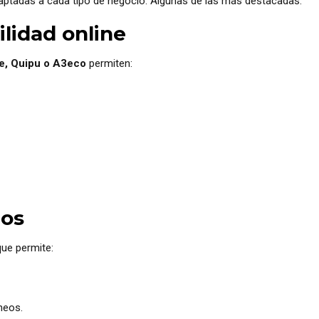
ptadas a cada tipo de negocio. Algunas de las más destacadas:
lidad online
e, Quipu o A3eco
permiten:
ios
que permite:
neos.