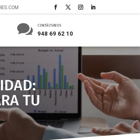
RES.COM

CONTÁCTANOS
948 69 62 10
IDAD:
ARA TU